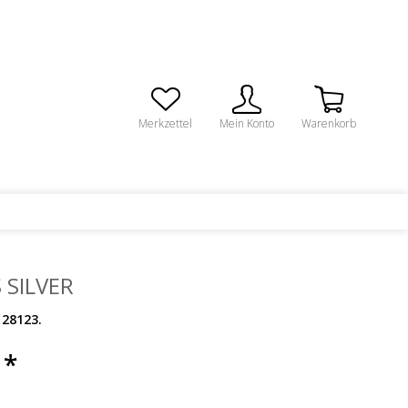
Merkzettel
Mein Konto
Warenkorb
 SILVER
28123.
 *