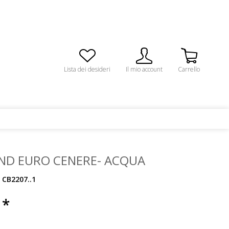
Lista dei desideri
Il mio account
Carrello
ND EURO CENERE- ACQUA
CB2207..1
 *