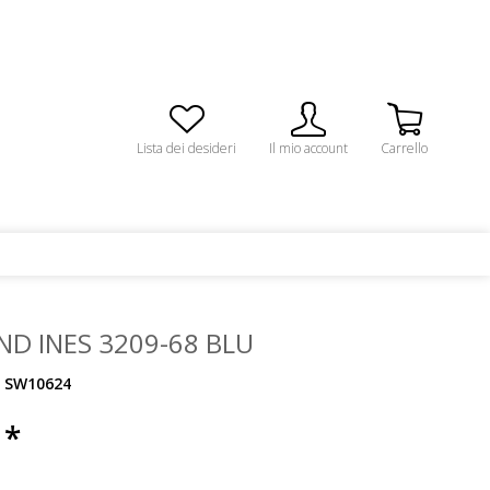
Lista dei desideri
Il mio account
Carrello
D INES 3209-68 BLU
SW10624
 *