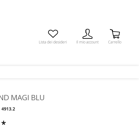
Lista dei desideri
Il mio account
Carrello
ND MAGI BLU
4913.2
 *